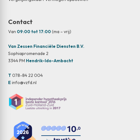
Contact
Van
09:00 tot 17:00
(ma – vrij)
Van Zessen Financiële Diensten B.V.
Sophiapromenade 2
3344 PM
Hendrik-Ido-Ambacht
T
078-84 22 004
E
info@vzfd.nl
10
,0