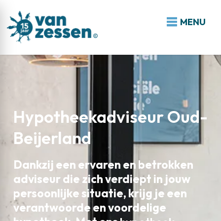
MENU
Hypotheekadviseur Oud-
Beijerland
Dankzij een ervaren en betrokken
adviseur die zich verdiept in jouw
persoonlijke situatie, krijg je een
verantwoorde en voordelige