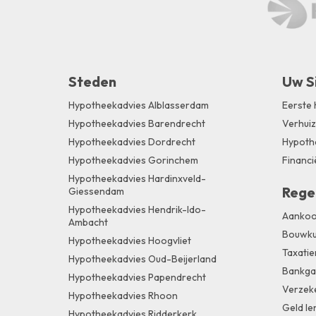
Steden
Uw S
Hypotheekadvies Alblasserdam
Eerste 
Hypotheekadvies Barendrecht
Verhui
Hypotheekadvies Dordrecht
Hypothe
Hypotheekadvies Gorinchem
Financi
Hypotheekadvies Hardinxveld-
Rege
Giessendam
Hypotheekadvies Hendrik-Ido-
Aankoo
Ambacht
Bouwku
Hypotheekadvies Hoogvliet
Taxatie
Hypotheekadvies Oud-Beijerland
Bankga
Hypotheekadvies Papendrecht
Verzek
Hypotheekadvies Rhoon
Geld le
Hypotheekadvies Ridderkerk