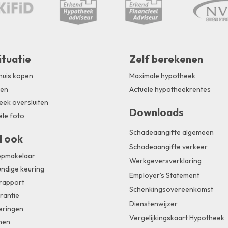
ituatie
Zelf berekenen
huis kopen
Maximale hypotheek
zen
Actuele hypotheekrentes
ek oversluiten
Downloads
ële foto
Schadeaangifte algemeen
l ook
Schadeaangifte verkeer
pmakelaar
Werkgeversverklaring
ndige keuring
Employer's Statement
rapport
Schenkingsovereenkomst
rantie
Dienstenwijzer
eringen
Vergelijkingskaart Hypotheek
nen