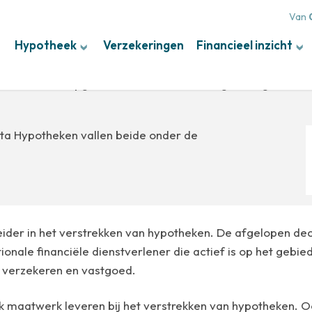
Van
Hypotheek
Verzekeringen
Financieel inzicht
andse bank, opgericht in 1895. Statutair gevestigd in A
ta Hypotheken vallen beide onder de
ider in het verstrekken van hypotheken. De afgelopen de
tionale financiële dienstverlener die actief is op het gebie
 verzekeren en vastgoed.
maatwerk leveren bij het verstrekken van hypotheken. Oo