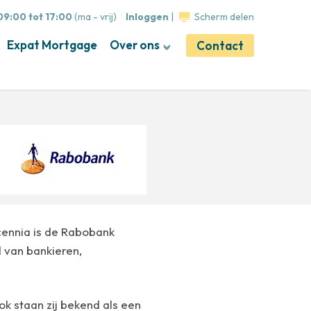
09:00 tot 17:00
(ma - vrij)
Inloggen
|
Scherm delen
Expat Mortgage
Over ons
Contact
msterdam met het
cennia is de Rabobank
d van bankieren,
k staan zij bekend als een