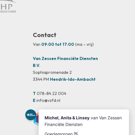
Contact
Van
09:00 tot 17:00
(ma – vrij)
Van Zessen Financiële Diensten
B.V.
Sophiapromenade 2
3344 PM
Hendrik-Ido-Ambacht
T
078-84 22 004
E
info@vzfd.nl