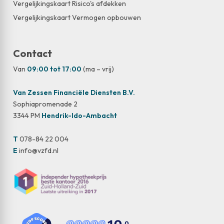
Vergelijkingskaart Risico's afdekken
Vergelijkingskaart Vermogen opbouwen
Contact
Van
09:00 tot 17:00
(ma – vrij)
Van Zessen Financiële Diensten B.V.
Sophiapromenade 2
3344 PM
Hendrik-Ido-Ambacht
T
078-84 22 004
E
info@vzfd.nl
,0